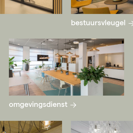
bestuursvleugel
omgevingsdienst