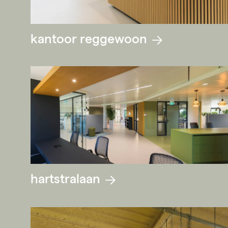
kantoor reggewoon
hartstralaan