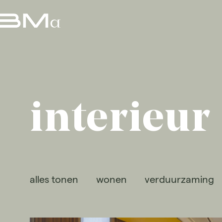
interieur
alles tonen
wonen
verduurzaming