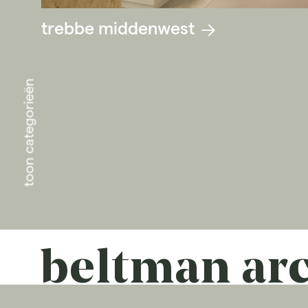
trebbe middenwest
toon categorieën
beltman
ar