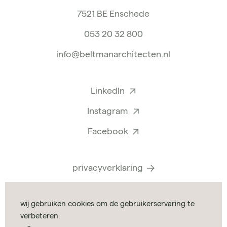
7521 BE Enschede
053 20 32 800
info@beltmanarchitecten.nl
LinkedIn
Instagram
Facebook
privacyverklaring
identity & website
wij gebruiken cookies om de gebruikerservaring te
by
UNCOMMON
verbeteren.