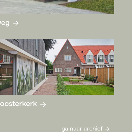
weg
oosterkerk
ga naar archief