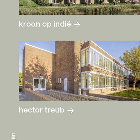
kroon op indië
hector treub