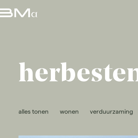
herbest
alles tonen
wonen
verduurzaming