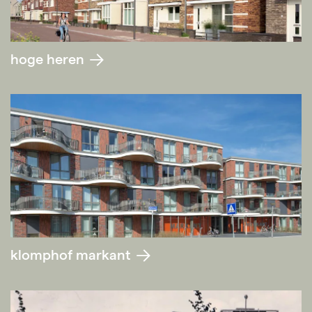
hoge heren
klomphof markant