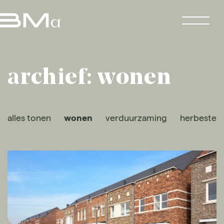
archief: wonen
alles tonen
wonen
verduurzaming
herbeste