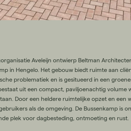
organisatie Aveleijn ontwierp Beltman Architect
p in Hengelo. Het gebouw biedt ruimte aan cliën
ische problematiek en is gesitueerd in een groen
estaat uit een compact, paviljoenachtig volume wa
staan. Door een heldere ruimtelijke opzet en een w
gebruikers als de omgeving. De Bussenkamp is on
nde plek voor dagbesteding, ontmoeting en rust.