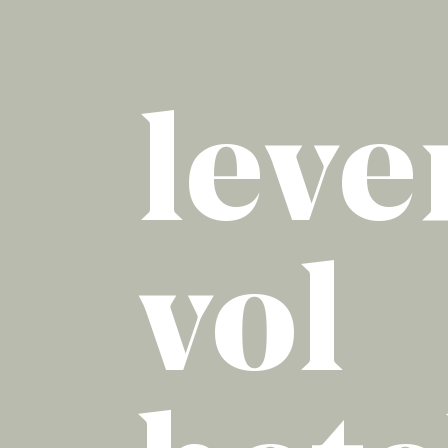
leve
vol