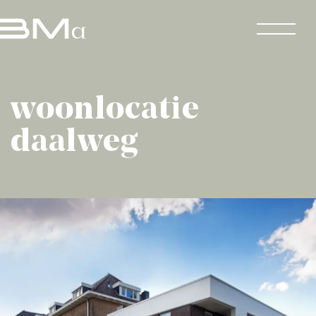
woonlocatie
daalweg