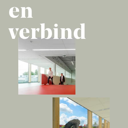
en
verbind