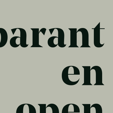
parant
en