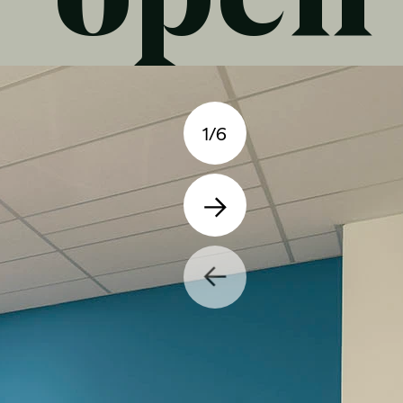
open
1
/
6