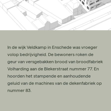
In de wijk Veldkamp in Enschede was vroeger
volop bedrijvigheid. De bewoners roken de
geur van versgebakken brood van broodfabriek
Volharding aan de Blekerstraat nummer 77. En
hoorden het stampende en aanhoudende
geluid van de machines van de dekenfabriek op
nummer 83.