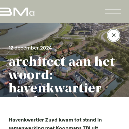
12 december 2024
architect aan het
woord:
havenkwartier
zuyd
Havenkwartier Zuyd kwam tot stand in
samenwerking met Koopmans TBI uit